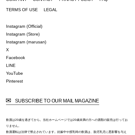
COMPANY
CONTACT
PRIVACY POLICY
FAQ
TERMS OF USE
LEGAL
TERMS OF USE
LEGAL
Instagram (Official)
Instagram (Official)
Instagram (Store)
Instagram (Store)
Instagram (marusan)
Instagram (marusan)
X
X
Facebook
Facebook
LINE
LINE
YouTube
YouTube
Pinterest
Pinterest
SUBSCRIBE TO OUR MAIL MAGAZINE
飲酒は20歳を過ぎてから。当社ホームページでは20歳未満の方への酒類の販売は行ってお
りません。
飲酒運転は法律で禁止されています。妊娠中や授乳時の飲酒は、胎児乳児に悪影響を与え