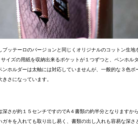
しブッテーロのバージョンと同じくオリジナルのコットン生地
４サイズの用紙を収納出来るポケットが１つずつと、ペンホル
ペンホルダーは太軸には対応していませんが、一般的な３色ボ
る大きさになっています。
は深さが約１５センチですのでA４書類の約半分となりますか
ハガキを入れても取り出し易く、書類の出し入れも容易な深さ