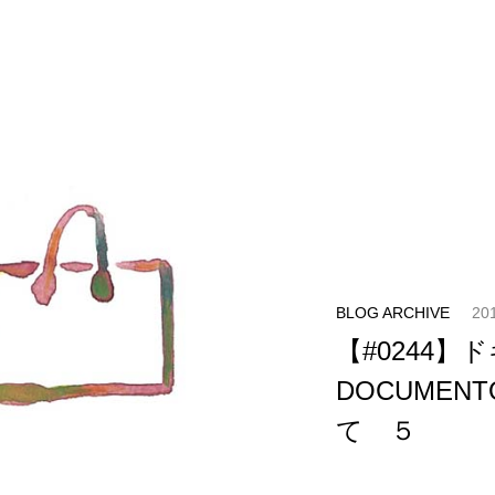
BLOG ARCHIVE
20
【#0244
DOCUME
て ５