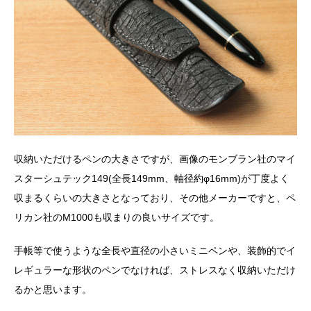
収納いただけるペンの大きさですが、画像のモンブラン社のマイ
スターシュテック
149(
全長
149mm、
軸径約φ
16mm)
が丁度よく
収まるくらいの大きさとなっており、その他メーカーですと、ペ
リカン社の
M1000
も収まりの良いサイズです。
手帳等で使うような全長や直径の小さいミニペンや、装飾的でイ
レギュラーな形状のペンでなければ、ストレスなく収納いただけ
るかと思います。