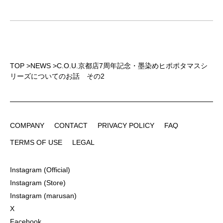
TOP
>
NEWS
>
C.O.U.京都店7周年記念・墨染めヒポポタマスシ
リーズについてのお話 その2
COMPANY
CONTACT
PRIVACY POLICY
FAQ
COMPANY
CONTACT
PRIVACY POLICY
FAQ
TERMS OF USE
LEGAL
TERMS OF USE
LEGAL
Instagram (Official)
Instagram (Official)
Instagram (Store)
Instagram (Store)
Instagram (marusan)
Instagram (marusan)
X
X
Facebook