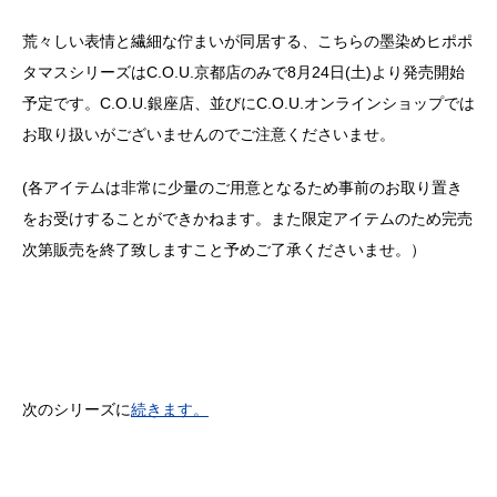
荒々しい表情と繊細な佇まいが同居する、こちらの墨染めヒポポ
タマスシリーズは
C.O.U.
京都店のみで
8
月
24
日
(
土
)
より発売開始
予定です。
C.O.U.
銀座店、並びに
C.O.U.
オンラインショップでは
お取り扱いがございませんのでご注意くださいませ。
(
各アイテムは非常に少量のご用意となるため事前のお取り置き
をお受けすることができかねます。また限定アイテムのため完売
次第販売を終了致しますこと予めご了承くださいませ。）
次のシリーズに
続きます。