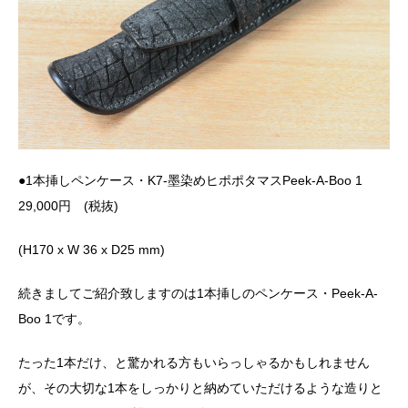
●1本挿しペンケース・K7-墨染めヒポポタマスPeek-A-Boo 1
29,000円 (税抜)
(H170 x W 36 x D25 mm)
続きましてご紹介致しますのは
1
本挿しのペンケース・
Peek-A-
Boo 1
です。
たった
1
本だけ、と驚かれる方もいらっしゃるかもしれません
が、その大切な
1
本をしっかりと納めていただけるような造りと