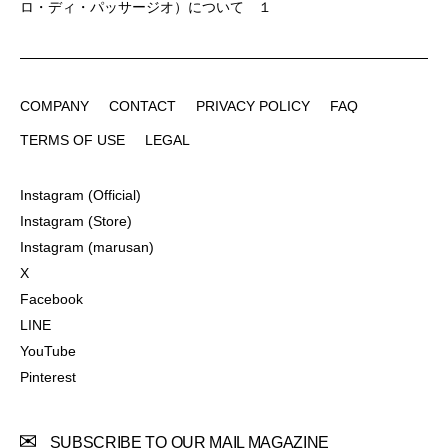
ロ・ディ・パッサージオ）について １
COMPANY
CONTACT
PRIVACY POLICY
FAQ
COMPANY
CONTACT
PRIVACY POLICY
FAQ
TERMS OF USE
LEGAL
TERMS OF USE
LEGAL
Instagram (Official)
Instagram (Official)
Instagram (Store)
Instagram (Store)
Instagram (marusan)
Instagram (marusan)
X
X
Facebook
Facebook
LINE
LINE
YouTube
YouTube
Pinterest
Pinterest
SUBSCRIBE TO OUR MAIL MAGAZINE