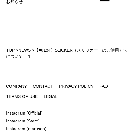
お知らせ
TOP
>
NEWS
>
【#0184】SLICKER（スリッカー）のご使用方法
について １
COMPANY
CONTACT
PRIVACY POLICY
FAQ
COMPANY
CONTACT
PRIVACY POLICY
FAQ
TERMS OF USE
LEGAL
TERMS OF USE
LEGAL
Instagram (Official)
Instagram (Official)
Instagram (Store)
Instagram (Store)
Instagram (marusan)
Instagram (marusan)