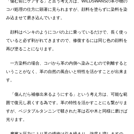
「傷む前にケアする」と言う考え方は、WILDSWANSの革小物の
コバ処理の仕方に顕著に見られますが、顔料を塗らずに染料を染
み込ませて磨き込んでいます。
顔料はペンキのようにコバの上に乗っているだけで、長く使っ
ていると必ず剥がれてきますので、修復するには同じ色の顔料を
再び塗ることになります。
一方染料の場合、コバから革の内側へ染みこむので剥離すると
いうことがなく、革の自然の風合いと特性を活かすことが出来ま
す。
「傷んだら補修出来るようにする」という考え方は、可能な範
囲で復元し易くする為です。革の特性を活かすことにも繋がりま
すが、ベジタブルタンニンで鞣された革は石や木と同様に磨けば
光ります。
摩擦と圧力により革の繊維は引き締まり、強度も増しますの