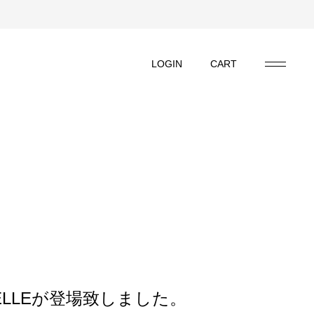
LOGIN
CART
LOGIN
CART
 CALF / DRUCKER に新色が登場
な雰囲気を纏うシステム手帳 ベ
ドバン×ホースバットストリップ
ELLEが登場致しました。
サスの期間限定受注会
 お酒プレゼントのおしらせ
ンカーフGENESIS
帳シリーズ