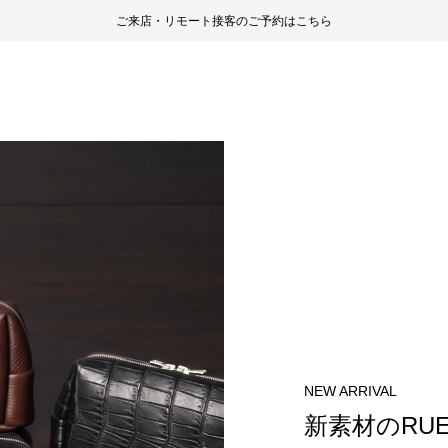
ご来店・リモート接客のご予約はこちら
NEW ARRIVAL
PICK UP
NEW ARRIVAL
NEW ARRIVAL
NEW ARRIVAL
INFORMATION
SHRUNKEN
スモーキー
シェルコー
新素材のRU
オイルポロ
直営実店舗
します
イカーロシア
システム手