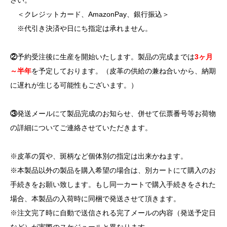
＜クレジットカード、AmazonPay、銀行振込＞
※代引き決済や日にち指定は承れません。
②
予約受注後に生産を開始いたします。製品の完成までは
3ヶ月
～半年
を予定しております。（皮革の供給の兼ね合いから、納期
に遅れが生じる可能性もございます。）
③
発送メールにて製品完成のお知らせ、併せて伝票番号等お荷物
の詳細についてご連絡させていただきます。
※皮革の質や、斑柄など個体別の指定は出来かねます。
※本製品以外の製品を購入希望の場合は、別カートにて購入のお
手続きをお願い致します。もし同一カートで購入手続きをされた
場合、本製品の入荷時に同梱で発送させて頂きます。
※注文完了時に自動で送信される完了メールの内容（発送予定日
など）が実際のスケジュールと異なります。