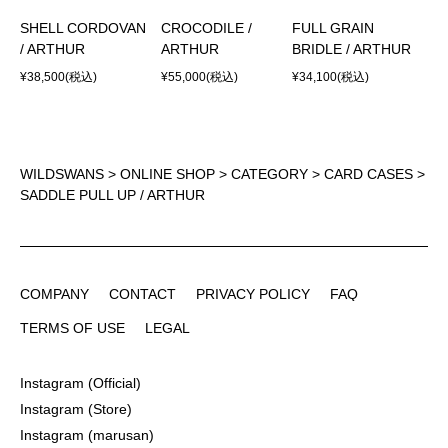
SHELL CORDOVAN
CROCODILE /
FULL GRAIN
/ ARTHUR
ARTHUR
BRIDLE / ARTHUR
¥38,500
(税込)
¥55,000
(税込)
¥34,100
(税込)
WILDSWANS
>
ONLINE SHOP
>
CATEGORY
>
CARD CASES
>
SADDLE PULL UP / ARTHUR
COMPANY
CONTACT
PRIVACY POLICY
FAQ
COMPANY
CONTACT
PRIVACY POLICY
FAQ
TERMS OF USE
LEGAL
TERMS OF USE
LEGAL
Instagram (Official)
Instagram (Official)
Instagram (Store)
Instagram (Store)
Instagram (marusan)