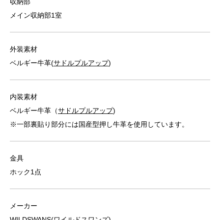
収納部
メイン収納部1室
外装素材
ベルギー牛革(
サドルプルアップ
)
内装素材
ベルギー牛革（
サドルプルアップ
)
※一部裏貼り部分には国産型押し牛革を使用しています。
金具
ホック1点
メーカー
WILDSWANS(ワイルドスワンズ)