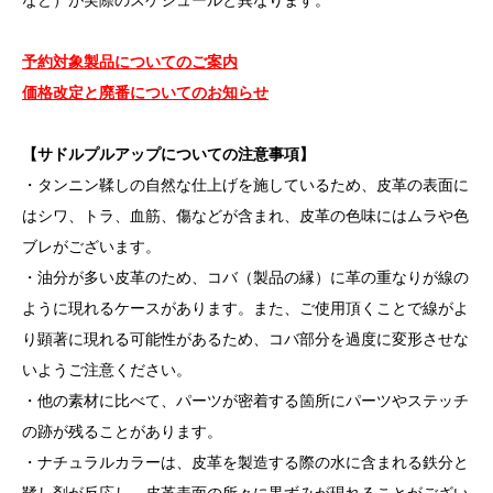
予約対象製品についてのご案内
価格改定と廃番についてのお知らせ
【サドルプルアップについての注意事項】
・タンニン鞣しの自然な仕上げを施しているため、皮革の表面に
はシワ、トラ、血筋、傷などが含まれ、皮革の色味にはムラや色
ブレがございます。
・油分が多い皮革のため、コバ（製品の縁）に革の重なりが線の
ように現れるケースがあります。また、ご使用頂くことで線がよ
り顕著に現れる可能性があるため、コバ部分を過度に変形させな
いようご注意ください。
・他の素材に比べて、パーツが密着する箇所にパーツやステッチ
の跡が残ることがあります。
・ナチュラルカラーは、皮革を製造する際の水に含まれる鉄分と
鞣し剤が反応し、皮革表面の所々に黒ずみが現れることがござい