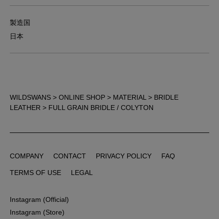
製造国
日本
WILDSWANS
>
ONLINE SHOP
>
MATERIAL
>
BRIDLE
LEATHER
> FULL GRAIN BRIDLE / COLYTON
COMPANY
CONTACT
PRIVACY POLICY
FAQ
COMPANY
CONTACT
PRIVACY POLICY
FAQ
TERMS OF USE
LEGAL
TERMS OF USE
LEGAL
Instagram (Official)
Instagram (Official)
Instagram (Store)