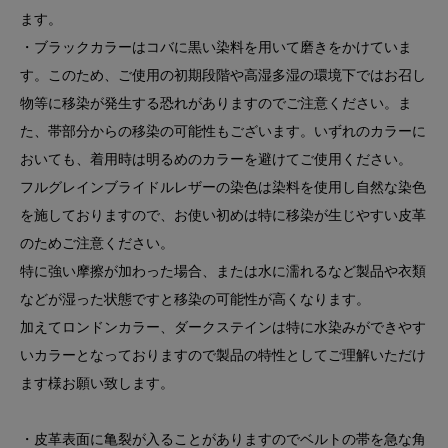
ます。
・ブラックカラーはコバに黒い染料を用いて磨きをかけていま
す。このため、ご使用の初期段階や高湿多湿の環境下ではお召し
物等に移染が発生する恐れがありますのでご注意ください。ま
た、帯部分からの移染の可能性もございます。いずれのカラーに
おいても、着用時は明るめのカラーを避けてご使用ください。
フルグレインブライドルレザーの染色は染料を使用し自然な染色
を施しておりますので、お使い初めは特に移染が生じやすい皮革
のためご注意ください。
特に強い摩擦が加わった場合、または水に濡れるなど製品や衣類
などが湿った状態ですと移染の可能性が高くなります。
加えてロンドンカラー、ダークステインは特に水染みができやす
いカラーとなっておりますので製品の特性としてご理解いただけ
ます様お願い致します。
・皮革表面に亀裂が入ることがありますのでベルトの帯を急な角