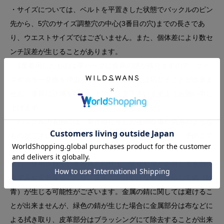
・サイズについては、ベルトを平置きした状態でバックルのピン
先から、5穴のサイズ調整穴の中心(3番目の穴)までの長さであ
り、ウエストサイズではございません。また、個体差により数セ
ンチ誤差が生じることがあります。
・1度着用したものは帯パーツに金具の跡が残りますので、サイ
ズやカラー交換を理由とした交換・返品には応じることが出来ま
せん。事前に計測を行った上でご注文下さいますようお願い申し
上げます。
・バックルの表面には、製作時に生じた微細な傷や気泡のような
ものがございますが、素材自体の特性となりますので、予めご了
承ください。
また、使用されている金属の特性上、酸化や傷が影響して表面に
黒ずみや変色を生じたり、皮革の油分や汗などと反応して錆（緑
青）が生じる可能性がございます。金属の錆に関しては避けるこ
とが出来ませんが、緑色の錆が生じた場合に金属部分は布などに
よる拭き取り、皮革部分はブラッシングにて除去することが出来