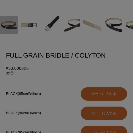
FULL GRAIN BRIDLE / COLYTON
¥33,000
(税込)
カラー
BLACK(85cm/34inch)
BLACK(90cm/36inch)
BLACK(95cm/38inch)