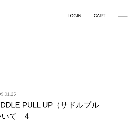
LOGIN
CART
LOGIN
CART
09.01.25
ADDLE PULL UP（サドルプル
いて 4