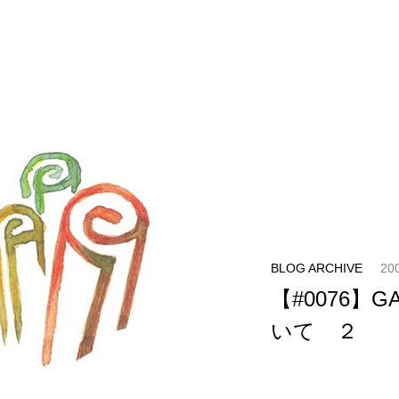
BLOG ARCHIVE
20
【#0076】
いて ２