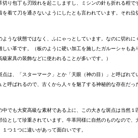
革切り包丁も刃毀れを起こしますし、ミシンの針も折れる程で
着を着て刀を通さないようにしたとも言われています。それ位
のような状態ではなく、ふにゃっとしています。なのに切れに
難しい革です。（板のように硬い加工を施したガルーシャもあ
高級家具の装飾などに使われることが多いです。）
斑点は、「スターマーク」とか「天眼（神の目）」と呼ばれて
ュと呼ばれるので、古くから人々を魅了する神秘的な存在だっ
の中でも大変高級な素材である上に、この大きな斑点は当然１
部位として珍重されています。牛革同様に自然のものなので、
、１つ１つに違いがあって面白いです。