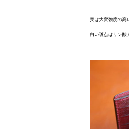
実は大変強度の
白い斑点はリン酸