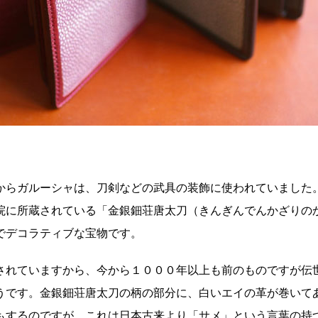
からガルーシャは、刀剣などの武具の装飾に使われていました
院に所蔵されている「金銀鈿荘唐太刀（きんぎんでんかざりの
でデコラティブな宝物です。
されていますから、今から１０００年以上も前のものですが伝
うです。金銀鈿荘唐太刀の柄の部分に、白いエイの革が巻いて
もするのですが、これは日本古来より「サメ」という言葉の持