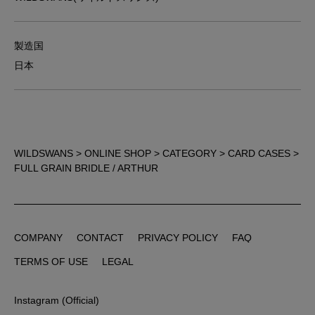
製造国
日本
WILDSWANS
>
ONLINE SHOP
>
CATEGORY
>
CARD CASES
>
FULL GRAIN BRIDLE / ARTHUR
COMPANY
CONTACT
PRIVACY POLICY
FAQ
COMPANY
CONTACT
PRIVACY POLICY
FAQ
TERMS OF USE
LEGAL
TERMS OF USE
LEGAL
Instagram (Official)
Instagram (Official)