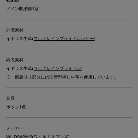
収納部
メイン収納部1室
外装素材
イギリス牛革(
フルグレインブライドルレザー
)
内装素材
イギリス牛革(
フルグレインブライドル
)
※一部裏貼り部分には国産型押し牛革を使用しています。
金具
ホック1点
メーカー
WILDSWANS(ワイルドスワンズ)