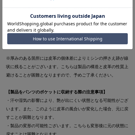
特に強い摩擦が加わった場合、または水に濡れるなど製品や衣類
などが湿った状態ですと移染の可能性が高くなります。
加えてロンドンカラー、ダークステインは特に水染みができやす
いカラーとなっておりますので製品の特性としてご理解いただけ
ます様お願い致します。
※厚みのある箇所には皮革の個体差によりミシンの押さえ跡が線
状に残ることがございます。こちらは製品の構造と皮革の性質上
避けることが困難となりますので、予めご了承ください。
【製品をパンツのポケットに収納する際の注意事項】
・汗や湿気の影響により、艶が出にくい状態となる可能性がござ
います。また、このように皮革の風合いが変化した場合、元に戻
すことが困難となります。
・製品の変形の可能性ございます。こちらも変形後に元の状態に
戻すことは困難となります。