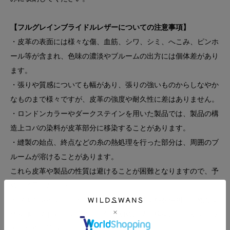
【フルグレインブライドルレザーについての注意事項】
・皮革の表面には様々な傷、血筋、シワ、シミ、へこみ、ピンホ
ール等が含まれ、色味の濃淡やブルームの出方には個体差があり
ます。
・張りや質感についても幅があり、張りの強いものからしなやか
なものまで様々ですが、皮革の強度や耐久性に差はありません。
・ロンドンカラーやダークステインを用いた製品では、製品の構
造上コバの染料が皮革部分に移染することがあります。
・縫製の始点、終点などの糸の熱処理を行った部分は、周囲のブ
ルームが溶けることがあります。
これら皮革や製品の性質は避けることが困難となりますので、予
めご了承ください。
・フルグレインブライドルレザーの染色は染料を使用し自然な染
色を施しておりますので、お使い初めは特に移染が生じやすい皮
革のためご注意ください。