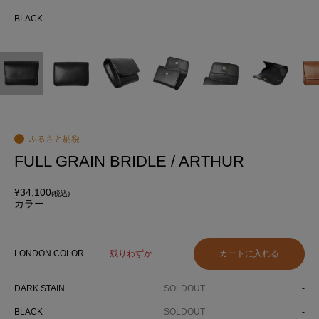
でき
BLACK
BL
FULL GRAIN BRIDLE / ARTHUR
¥34,100
(税込)
カラー
LONDON COLOR
残りわずか
DARK STAIN
SOLDOUT
-
BLACK
SOLDOUT
-