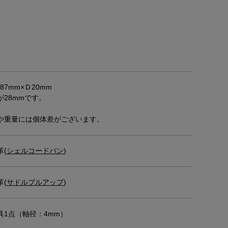
87mm×Ｄ20mm
28mmです。
重量には個体差がございます。
革(
シェルコードバン
)
革(
サドルプルアップ
)
具1点（軸径：4mm）