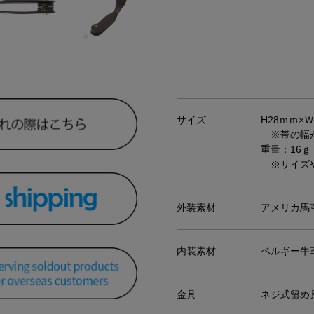
サイズ
H28ｍｍ×Ｗ
※帯の幅が
重量：16ｇ
※サイズや
外装素材
アメリカ馬
内装素材
ベルギー牛
金具
ネジ式留め