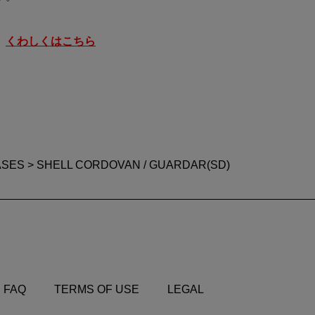
。
くわしくはこちら
ASES
> SHELL CORDOVAN / GUARDAR(SD)
FAQ
TERMS OF USE
LEGAL
FAQ
TERMS OF USE
LEGAL