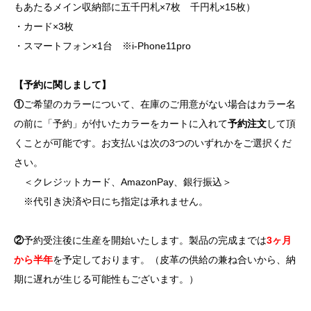
もあたるメイン収納部に五千円札×7枚 千円札×15枚）
・カード×3枚
・スマートフォン×1台 ※i-Phone11pro
【予約に関しまして】
①
ご希望のカラーについて、在庫のご用意がない場合はカラー名
の前に「予約」が付いたカラーをカートに入れて
予約注文
して頂
くことが可能です。お支払いは次の3つのいずれかをご選択くだ
さい。
＜クレジットカード、AmazonPay、銀行振込＞
※代引き決済や日にち指定は承れません。
②
予約受注後に生産を開始いたします。製品の完成までは
3ヶ月
から半年
を予定しております。（皮革の供給の兼ね合いから、納
期に遅れが生じる可能性もございます。）