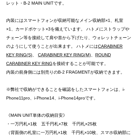
レット・B-2 MAIN UNITです。
内装にはスマートフォンが収納可能なメイン収納部×1、札室
×1、カードポケット×3を備えています。 ハトメにストラップや
チェーン等を接続して肩や首から下げたり、ウォレットチェーン
のようにして使うことが出来ます。 ハトメには
CARABINER
KEY RING(S)
、
CARABINER KEY RING(M)
、
ROUND
CARABINER KEY RING
を接続することが可能です。
内装の前身側には別売りのB-2 FRAGMENTが収納できます。
※弊社で収納ができることを確認をしたスマートフォンは、i-
Phone11pro、i-Phone14、i-Phone14proです。
《MAIN UNIT単体の収納目安》
・一万円札×1枚 五千円札×7枚 千円札×25枚
（背面側の札室に一万円札×1枚 千円札×10枚、スマホ収納部に