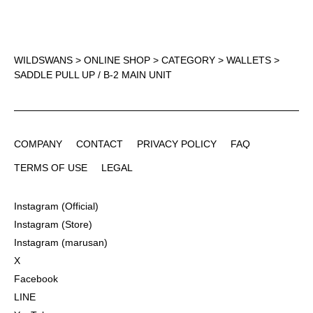
WILDSWANS
>
ONLINE SHOP
>
CATEGORY
>
WALLETS
>
SADDLE PULL UP / B-2 MAIN UNIT
COMPANY
CONTACT
PRIVACY POLICY
FAQ
COMPANY
CONTACT
PRIVACY POLICY
FAQ
TERMS OF USE
LEGAL
TERMS OF USE
LEGAL
Instagram (Official)
Instagram (Official)
Instagram (Store)
Instagram (Store)
Instagram (marusan)
Instagram (marusan)
X
X
Facebook
Facebook
LINE
LINE