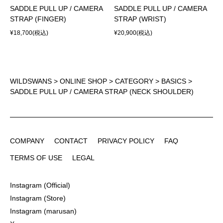
SADDLE PULL UP / CAMERA
SADDLE PULL UP / CAMERA
STRAP (FINGER)
STRAP (WRIST)
¥18,700
(税込)
¥20,900
(税込)
WILDSWANS
>
ONLINE SHOP
>
CATEGORY
>
BASICS
>
SADDLE PULL UP / CAMERA STRAP (NECK SHOULDER)
COMPANY
CONTACT
PRIVACY POLICY
FAQ
COMPANY
CONTACT
PRIVACY POLICY
FAQ
TERMS OF USE
LEGAL
TERMS OF USE
LEGAL
Instagram (Official)
Instagram (Official)
Instagram (Store)
Instagram (Store)
Instagram (marusan)
Instagram (marusan)