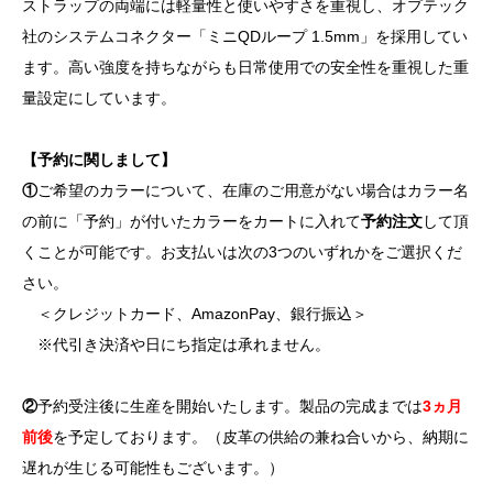
ストラップの両端には軽量性と使いやすさを重視し、オプテック
社のシステムコネクター「ミニQDループ 1.5mm」を採用してい
ます。高い強度を持ちながらも日常使用での安全性を重視した重
量設定にしています。
【予約に関しまして】
①
ご希望のカラーについて、在庫のご用意がない場合はカラー名
の前に「予約」が付いたカラーをカートに入れて
予約注文
して頂
くことが可能です。お支払いは次の3つのいずれかをご選択くだ
さい。
＜クレジットカード、AmazonPay、銀行振込＞
※代引き決済や日にち指定は承れません。
②
予約受注後に生産を開始いたします。製品の完成までは
3ヵ月
前後
を予定しております。（皮革の供給の兼ね合いから、納期に
遅れが生じる可能性もございます。）