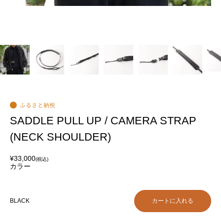
BL
SADDLE PULL UP / CAMERA STRAP
(NECK SHOULDER)
¥33,000
(税込)
カラー
BLACK